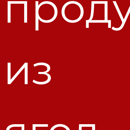
прод
из